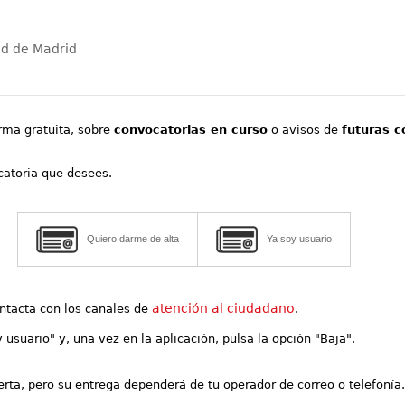
ad de Madrid
orma gratuita, sobre
convocatorias en curso
o avisos de
futuras c
ocatoria que desees.
Quiero darme de alta
Ya soy usuario
atención al ciudadano
contacta con los canales de
.
y usuario" y, una vez en la aplicación, pulsa la opción "Baja".
lerta, pero su entrega dependerá de tu operador de correo o telefonía