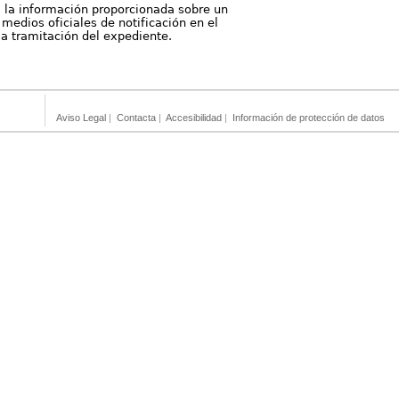
, la información proporcionada sobre un
medios oficiales de notificación en el
 la tramitación del expediente.
Aviso Legal
|
Contacta
|
Accesibilidad
|
Información de protección de datos