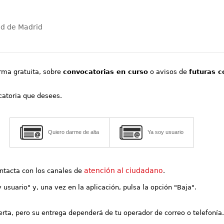
ad de Madrid
orma gratuita, sobre
convocatorias en curso
o avisos de
futuras c
ocatoria que desees.
Quiero darme de alta
Ya soy usuario
atención al ciudadano
contacta con los canales de
.
y usuario" y, una vez en la aplicación, pulsa la opción "Baja".
lerta, pero su entrega dependerá de tu operador de correo o telefonía