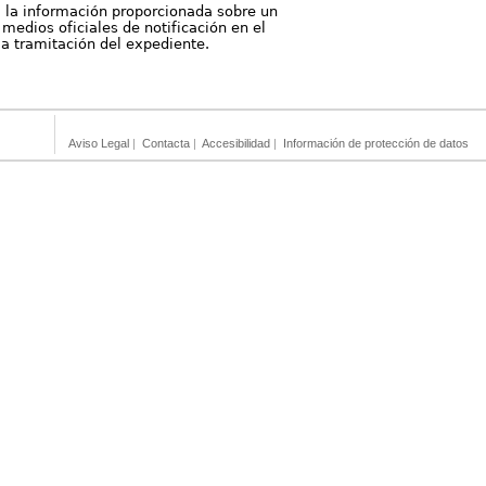
, la información proporcionada sobre un
medios oficiales de notificación en el
 la tramitación del expediente.
Aviso Legal
|
Contacta
|
Accesibilidad
|
Información de protección de datos