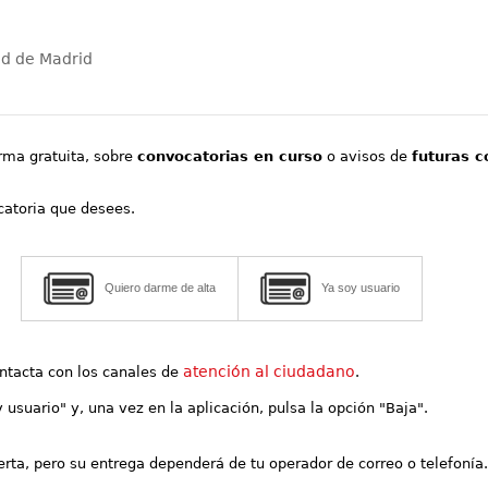
ad de Madrid
orma gratuita, sobre
convocatorias en curso
o avisos de
futuras c
ocatoria que desees.
Quiero darme de alta
Ya soy usuario
atención al ciudadano
contacta con los canales de
.
y usuario" y, una vez en la aplicación, pulsa la opción "Baja".
lerta, pero su entrega dependerá de tu operador de correo o telefonía