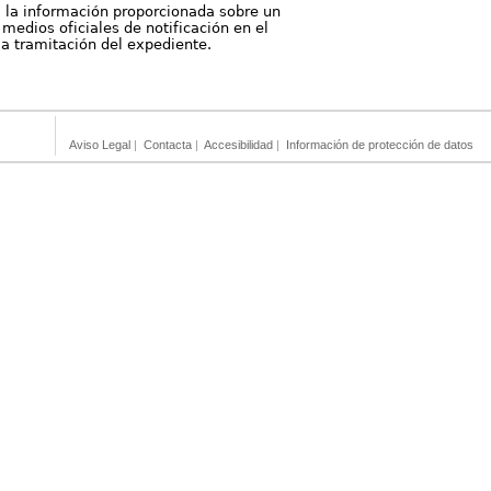
, la información proporcionada sobre un
medios oficiales de notificación en el
 la tramitación del expediente.
Aviso Legal
|
Contacta
|
Accesibilidad
|
Información de protección de datos