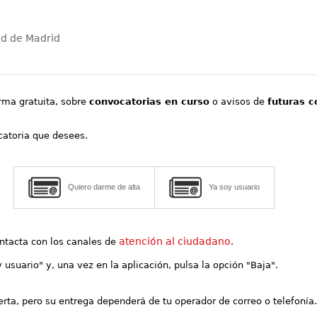
ad de Madrid
orma gratuita, sobre
convocatorias en curso
o avisos de
futuras c
ocatoria que desees.
Quiero darme de alta
Ya soy usuario
atención al ciudadano
contacta con los canales de
.
y usuario" y, una vez en la aplicación, pulsa la opción "Baja".
lerta, pero su entrega dependerá de tu operador de correo o telefonía