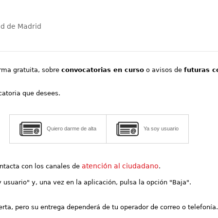
ad de Madrid
orma gratuita, sobre
convocatorias en curso
o avisos de
futuras c
ocatoria que desees.
Quiero darme de alta
Ya soy usuario
atención al ciudadano
contacta con los canales de
.
y usuario" y, una vez en la aplicación, pulsa la opción "Baja".
lerta, pero su entrega dependerá de tu operador de correo o telefonía