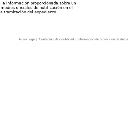
, la información proporcionada sobre un
medios oficiales de notificación en el
 la tramitación del expediente.
Aviso Legal
|
Contacta
|
Accesibilidad
|
Información de protección de datos