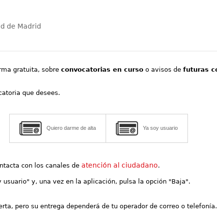
ad de Madrid
orma gratuita, sobre
convocatorias en curso
o avisos de
futuras c
ocatoria que desees.
Quiero darme de alta
Ya soy usuario
atención al ciudadano
contacta con los canales de
.
y usuario" y, una vez en la aplicación, pulsa la opción "Baja".
lerta, pero su entrega dependerá de tu operador de correo o telefonía