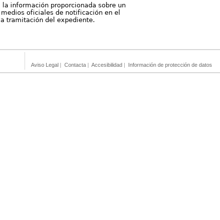
, la información proporcionada sobre un
medios oficiales de notificación en el
 la tramitación del expediente.
Aviso Legal
|
Contacta
|
Accesibilidad
|
Información de protección de datos