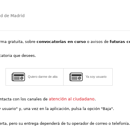
ad de Madrid
orma gratuita, sobre
convocatorias en curso
o avisos de
futuras c
ocatoria que desees.
Quiero darme de alta
Ya soy usuario
atención al ciudadano
contacta con los canales de
.
y usuario" y, una vez en la aplicación, pulsa la opción "Baja".
lerta, pero su entrega dependerá de tu operador de correo o telefonía