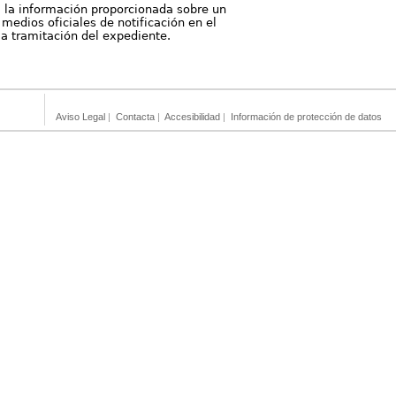
, la información proporcionada sobre un
medios oficiales de notificación en el
 la tramitación del expediente.
Aviso Legal
|
Contacta
|
Accesibilidad
|
Información de protección de datos