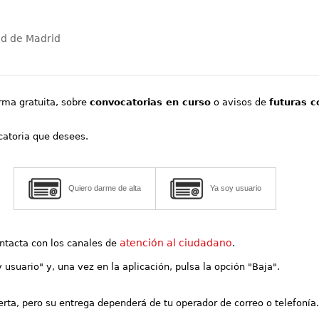
ad de Madrid
orma gratuita, sobre
convocatorias en curso
o avisos de
futuras c
ocatoria que desees.
Quiero darme de alta
Ya soy usuario
atención al ciudadano
contacta con los canales de
.
y usuario" y, una vez en la aplicación, pulsa la opción "Baja".
lerta, pero su entrega dependerá de tu operador de correo o telefonía