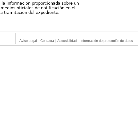
, la información proporcionada sobre un
medios oficiales de notificación en el
 la tramitación del expediente.
Aviso Legal
|
Contacta
|
Accesibilidad
|
Información de protección de datos