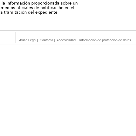
, la información proporcionada sobre un
medios oficiales de notificación en el
 la tramitación del expediente.
Aviso Legal
|
Contacta
|
Accesibilidad
|
Información de protección de datos