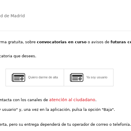
ad de Madrid
orma gratuita, sobre
convocatorias en curso
o avisos de
futuras c
ocatoria que desees.
Quiero darme de alta
Ya soy usuario
atención al ciudadano
contacta con los canales de
.
y usuario" y, una vez en la aplicación, pulsa la opción "Baja".
lerta, pero su entrega dependerá de tu operador de correo o telefonía