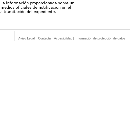
, la información proporcionada sobre un
medios oficiales de notificación en el
 la tramitación del expediente.
Aviso Legal
|
Contacta
|
Accesibilidad
|
Información de protección de datos