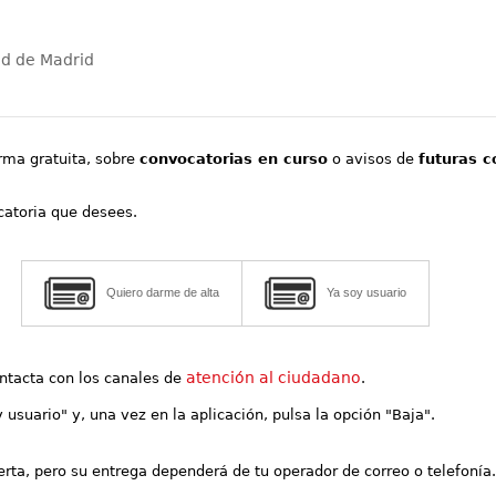
ad de Madrid
orma gratuita, sobre
convocatorias en curso
o avisos de
futuras c
ocatoria que desees.
Quiero darme de alta
Ya soy usuario
atención al ciudadano
contacta con los canales de
.
y usuario" y, una vez en la aplicación, pulsa la opción "Baja".
lerta, pero su entrega dependerá de tu operador de correo o telefonía