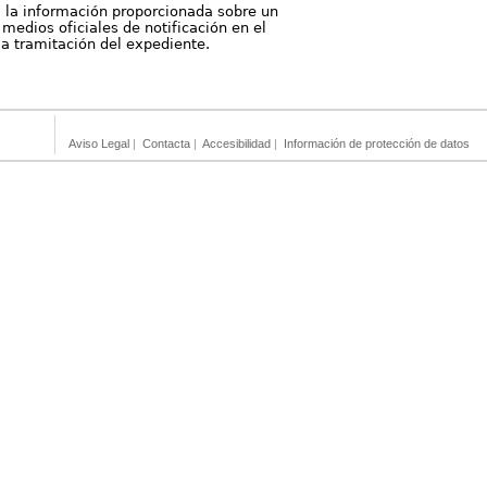
, la información proporcionada sobre un
medios oficiales de notificación en el
 la tramitación del expediente.
Aviso Legal
|
Contacta
|
Accesibilidad
|
Información de protección de datos