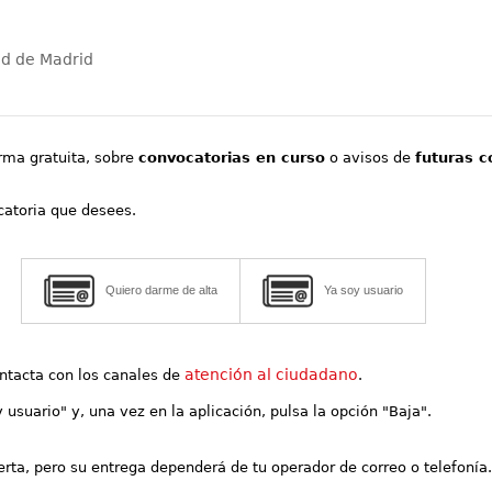
ad de Madrid
orma gratuita, sobre
convocatorias en curso
o avisos de
futuras c
ocatoria que desees.
Quiero darme de alta
Ya soy usuario
atención al ciudadano
contacta con los canales de
.
y usuario" y, una vez en la aplicación, pulsa la opción "Baja".
lerta, pero su entrega dependerá de tu operador de correo o telefonía