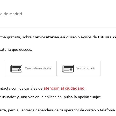
ad de Madrid
orma gratuita, sobre
convocatorias en curso
o avisos de
futuras c
ocatoria que desees.
Quiero darme de alta
Ya soy usuario
atención al ciudadano
contacta con los canales de
.
y usuario" y, una vez en la aplicación, pulsa la opción "Baja".
lerta, pero su entrega dependerá de tu operador de correo o telefonía