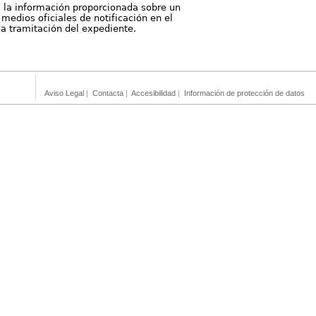
, la información proporcionada sobre un
medios oficiales de notificación en el
 la tramitación del expediente.
Aviso Legal
|
Contacta
|
Accesibilidad
|
Información de protección de datos