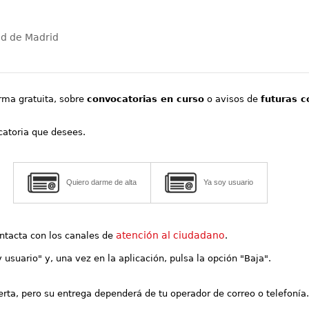
ad de Madrid
orma gratuita, sobre
convocatorias en curso
o avisos de
futuras c
ocatoria que desees.
Quiero darme de alta
Ya soy usuario
atención al ciudadano
contacta con los canales de
.
y usuario" y, una vez en la aplicación, pulsa la opción "Baja".
lerta, pero su entrega dependerá de tu operador de correo o telefonía