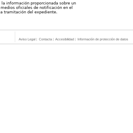
, la información proporcionada sobre un
medios oficiales de notificación en el
 la tramitación del expediente.
Aviso Legal
|
Contacta
|
Accesibilidad
|
Información de protección de datos