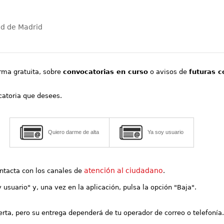
ad de Madrid
orma gratuita, sobre
convocatorias en curso
o avisos de
futuras c
ocatoria que desees.
Quiero darme de alta
Ya soy usuario
atención al ciudadano
contacta con los canales de
.
y usuario" y, una vez en la aplicación, pulsa la opción "Baja".
lerta, pero su entrega dependerá de tu operador de correo o telefonía