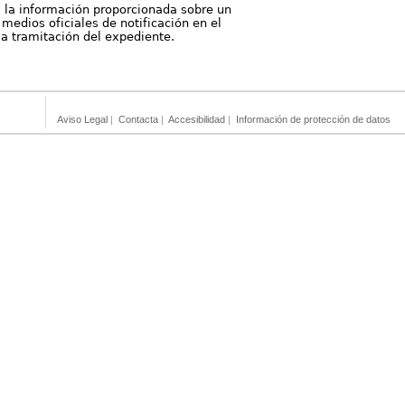
, la información proporcionada sobre un
medios oficiales de notificación en el
 la tramitación del expediente.
Aviso Legal
|
Contacta
|
Accesibilidad
|
Información de protección de datos