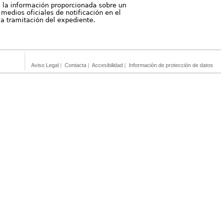
, la información proporcionada sobre un
medios oficiales de notificación en el
 la tramitación del expediente.
Aviso Legal
|
Contacta
|
Accesibilidad
|
Información de protección de datos