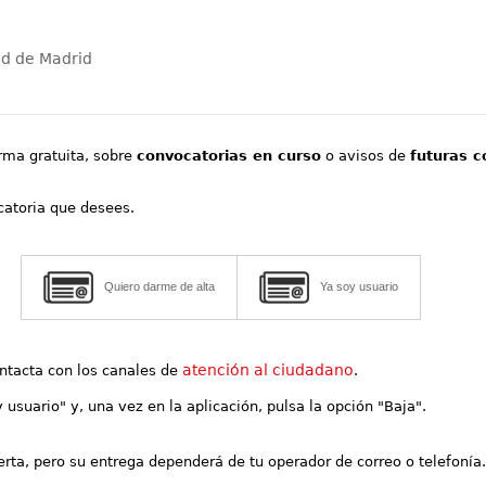
ad de Madrid
orma gratuita, sobre
convocatorias en curso
o avisos de
futuras c
ocatoria que desees.
Quiero darme de alta
Ya soy usuario
atención al ciudadano
contacta con los canales de
.
y usuario" y, una vez en la aplicación, pulsa la opción "Baja".
lerta, pero su entrega dependerá de tu operador de correo o telefonía