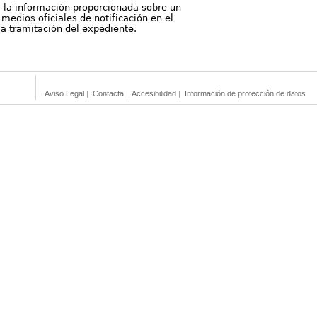
, la información proporcionada sobre un
medios oficiales de notificación en el
 la tramitación del expediente.
Aviso Legal
|
Contacta
|
Accesibilidad
|
Información de protección de datos