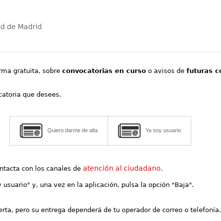
ad de Madrid
orma gratuita, sobre
convocatorias en curso
o avisos de
futuras c
ocatoria que desees.
Quiero darme de alta
Ya soy usuario
atención al ciudadano
contacta con los canales de
.
y usuario" y, una vez en la aplicación, pulsa la opción "Baja".
lerta, pero su entrega dependerá de tu operador de correo o telefonía