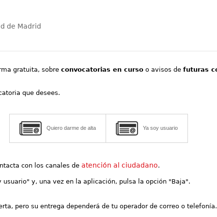
ad de Madrid
orma gratuita, sobre
convocatorias en curso
o avisos de
futuras c
ocatoria que desees.
Quiero darme de alta
Ya soy usuario
atención al ciudadano
contacta con los canales de
.
y usuario" y, una vez en la aplicación, pulsa la opción "Baja".
lerta, pero su entrega dependerá de tu operador de correo o telefonía