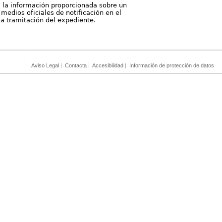
, la información proporcionada sobre un
medios oficiales de notificación en el
 la tramitación del expediente.
Aviso Legal
|
Contacta
|
Accesibilidad
|
Información de protección de datos