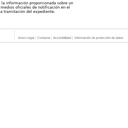
, la información proporcionada sobre un
medios oficiales de notificación en el
 la tramitación del expediente.
Aviso Legal
|
Contacta
|
Accesibilidad
|
Información de protección de datos