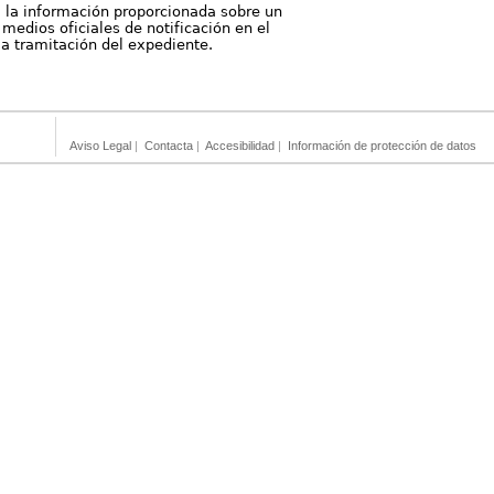
, la información proporcionada sobre un
medios oficiales de notificación en el
 la tramitación del expediente.
Aviso Legal
|
Contacta
|
Accesibilidad
|
Información de protección de datos