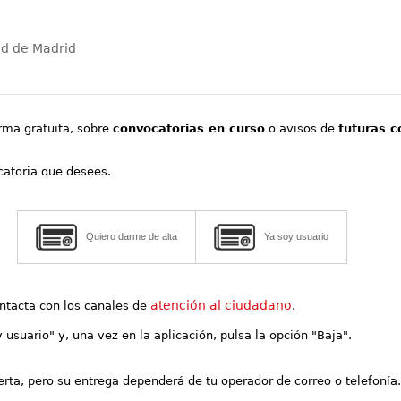
ad de Madrid
orma gratuita, sobre
convocatorias en curso
o avisos de
futuras c
ocatoria que desees.
Quiero darme de alta
Ya soy usuario
atención al ciudadano
contacta con los canales de
.
y usuario" y, una vez en la aplicación, pulsa la opción "Baja".
lerta, pero su entrega dependerá de tu operador de correo o telefonía