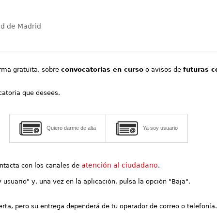
ad de Madrid
orma gratuita, sobre
convocatorias en curso
o avisos de
futuras c
ocatoria que desees.
Quiero darme de alta
Ya soy usuario
atención al ciudadano
contacta con los canales de
.
y usuario" y, una vez en la aplicación, pulsa la opción "Baja".
lerta, pero su entrega dependerá de tu operador de correo o telefonía