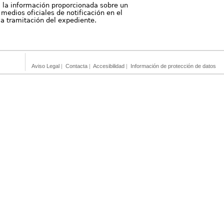
, la información proporcionada sobre un
medios oficiales de notificación en el
 la tramitación del expediente.
Aviso Legal
|
Contacta
|
Accesibilidad
|
Información de protección de datos