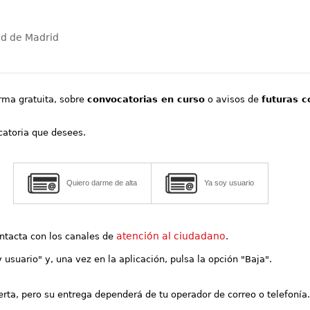
ad de Madrid
orma gratuita, sobre
convocatorias en curso
o avisos de
futuras c
ocatoria que desees.
Quiero darme de alta
Ya soy usuario
atención al ciudadano
contacta con los canales de
.
y usuario" y, una vez en la aplicación, pulsa la opción "Baja".
lerta, pero su entrega dependerá de tu operador de correo o telefonía