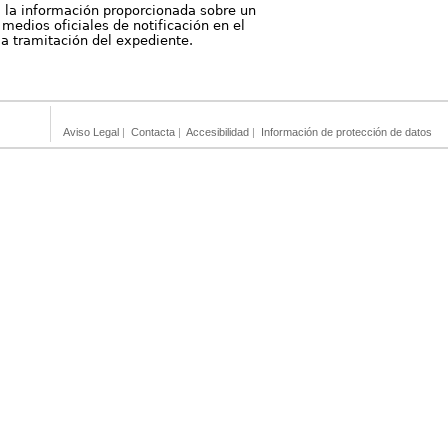
, la información proporcionada sobre un
medios oficiales de notificación en el
 la tramitación del expediente.
Aviso Legal
|
Contacta
|
Accesibilidad
|
Información de protección de datos