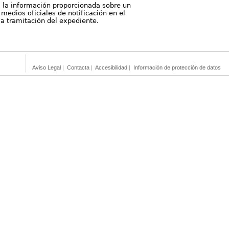
, la información proporcionada sobre un
medios oficiales de notificación en el
 la tramitación del expediente.
Aviso Legal
|
Contacta
|
Accesibilidad
|
Información de protección de datos