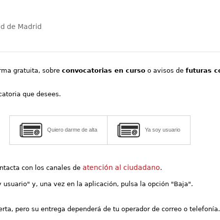
ad de Madrid
orma gratuita, sobre
convocatorias en curso
o avisos de
futuras c
ocatoria que desees.
Quiero darme de alta
Ya soy usuario
atención al ciudadano
contacta con los canales de
.
y usuario" y, una vez en la aplicación, pulsa la opción "Baja".
lerta, pero su entrega dependerá de tu operador de correo o telefonía