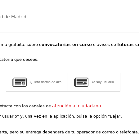
ad de Madrid
orma gratuita, sobre
convocatorias en curso
o avisos de
futuras c
ocatoria que desees.
Quiero darme de alta
Ya soy usuario
atención al ciudadano
contacta con los canales de
.
y usuario" y, una vez en la aplicación, pulsa la opción "Baja".
lerta, pero su entrega dependerá de tu operador de correo o telefonía