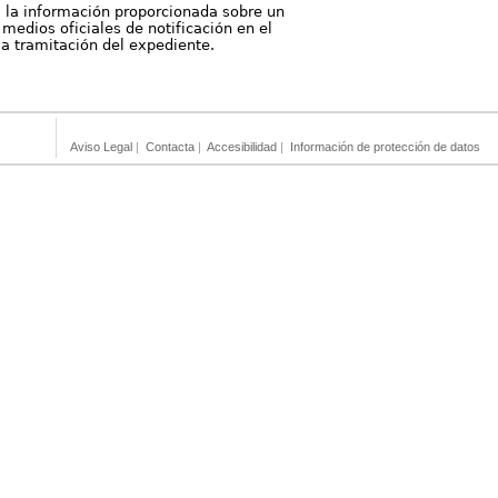
, la información proporcionada sobre un
medios oficiales de notificación en el
 la tramitación del expediente.
Aviso Legal
|
Contacta
|
Accesibilidad
|
Información de protección de datos