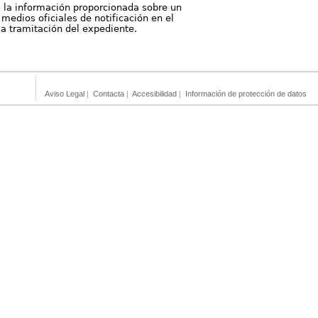
, la información proporcionada sobre un
medios oficiales de notificación en el
 la tramitación del expediente.
Aviso Legal
|
Contacta
|
Accesibilidad
|
Información de protección de datos