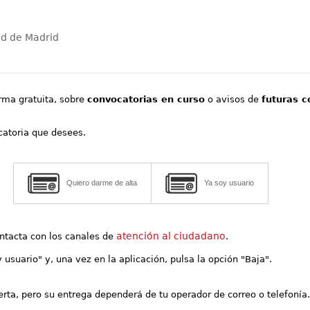
ad de Madrid
orma gratuita, sobre
convocatorias en curso
o avisos de
futuras c
ocatoria que desees.
Quiero darme de alta
Ya soy usuario
atención al ciudadano
contacta con los canales de
.
y usuario" y, una vez en la aplicación, pulsa la opción "Baja".
lerta, pero su entrega dependerá de tu operador de correo o telefonía