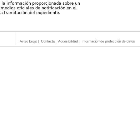
, la información proporcionada sobre un
medios oficiales de notificación en el
 la tramitación del expediente.
Aviso Legal
|
Contacta
|
Accesibilidad
|
Información de protección de datos