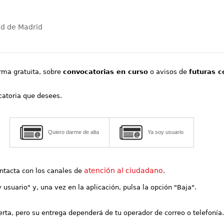
ad de Madrid
orma gratuita, sobre
convocatorias en curso
o avisos de
futuras c
ocatoria que desees.
Quiero darme de alta
Ya soy usuario
atención al ciudadano
contacta con los canales de
.
y usuario" y, una vez en la aplicación, pulsa la opción "Baja".
lerta, pero su entrega dependerá de tu operador de correo o telefonía