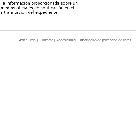
, la información proporcionada sobre un
medios oficiales de notificación en el
 la tramitación del expediente.
Aviso Legal
|
Contacta
|
Accesibilidad
|
Información de protección de datos