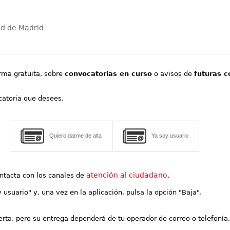
ad de Madrid
orma gratuita, sobre
convocatorias en curso
o avisos de
futuras c
ocatoria que desees.
Quiero darme de alta
Ya soy usuario
atención al ciudadano
contacta con los canales de
.
y usuario" y, una vez en la aplicación, pulsa la opción "Baja".
lerta, pero su entrega dependerá de tu operador de correo o telefonía