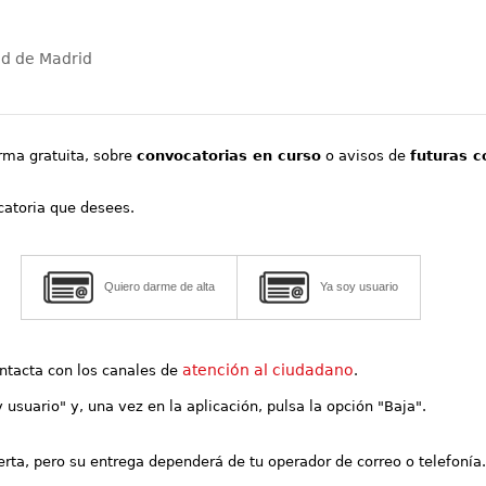
ad de Madrid
orma gratuita, sobre
convocatorias en curso
o avisos de
futuras c
ocatoria que desees.
Quiero darme de alta
Ya soy usuario
atención al ciudadano
contacta con los canales de
.
y usuario" y, una vez en la aplicación, pulsa la opción "Baja".
lerta, pero su entrega dependerá de tu operador de correo o telefonía