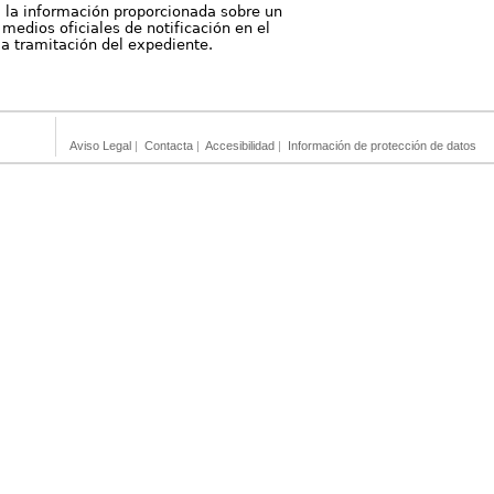
, la información proporcionada sobre un
medios oficiales de notificación en el
 la tramitación del expediente.
Aviso Legal
|
Contacta
|
Accesibilidad
|
Información de protección de datos