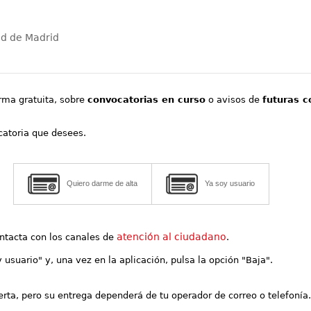
ad de Madrid
orma gratuita, sobre
convocatorias en curso
o avisos de
futuras c
ocatoria que desees.
Quiero darme de alta
Ya soy usuario
atención al ciudadano
contacta con los canales de
.
y usuario" y, una vez en la aplicación, pulsa la opción "Baja".
lerta, pero su entrega dependerá de tu operador de correo o telefonía