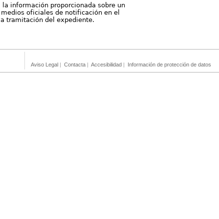
, la información proporcionada sobre un
medios oficiales de notificación en el
 la tramitación del expediente.
Aviso Legal
|
Contacta
|
Accesibilidad
|
Información de protección de datos