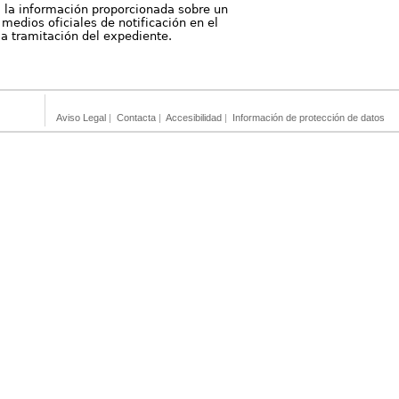
, la información proporcionada sobre un
medios oficiales de notificación en el
 la tramitación del expediente.
Aviso Legal
|
Contacta
|
Accesibilidad
|
Información de protección de datos