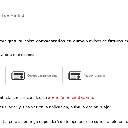
ad de Madrid
orma gratuita, sobre
convocatorias en curso
o avisos de
futuras c
ocatoria que desees.
Quiero darme de alta
Ya soy usuario
atención al ciudadano
contacta con los canales de
.
y usuario" y, una vez en la aplicación, pulsa la opción "Baja".
lerta, pero su entrega dependerá de tu operador de correo o telefonía