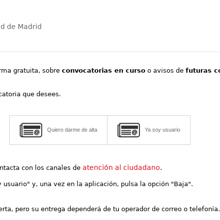
ad de Madrid
orma gratuita, sobre
convocatorias en curso
o avisos de
futuras c
ocatoria que desees.
Quiero darme de alta
Ya soy usuario
atención al ciudadano
contacta con los canales de
.
y usuario" y, una vez en la aplicación, pulsa la opción "Baja".
lerta, pero su entrega dependerá de tu operador de correo o telefonía