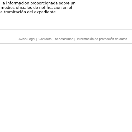
, la información proporcionada sobre un
medios oficiales de notificación en el
 la tramitación del expediente.
Aviso Legal
|
Contacta
|
Accesibilidad
|
Información de protección de datos