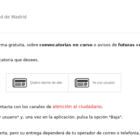
ad de Madrid
orma gratuita, sobre
convocatorias en curso
o avisos de
futuras c
ocatoria que desees.
Quiero darme de alta
Ya soy usuario
atención al ciudadano
contacta con los canales de
.
y usuario" y, una vez en la aplicación, pulsa la opción "Baja".
lerta, pero su entrega dependerá de tu operador de correo o telefonía