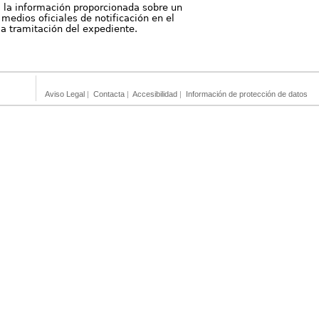
, la información proporcionada sobre un
medios oficiales de notificación en el
 la tramitación del expediente.
Aviso Legal
|
Contacta
|
Accesibilidad
|
Información de protección de datos