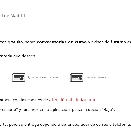
ad de Madrid
orma gratuita, sobre
convocatorias en curso
o avisos de
futuras c
ocatoria que desees.
Quiero darme de alta
Ya soy usuario
atención al ciudadano
contacta con los canales de
.
y usuario" y, una vez en la aplicación, pulsa la opción "Baja".
lerta, pero su entrega dependerá de tu operador de correo o telefonía