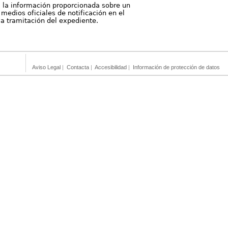
, la información proporcionada sobre un
medios oficiales de notificación en el
 la tramitación del expediente.
Aviso Legal
|
Contacta
|
Accesibilidad
|
Información de protección de datos