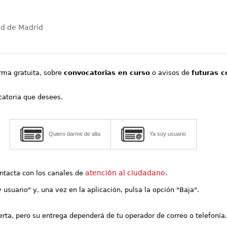
ad de Madrid
orma gratuita, sobre
convocatorias en curso
o avisos de
futuras c
ocatoria que desees.
Quiero darme de alta
Ya soy usuario
atención al ciudadano
contacta con los canales de
.
y usuario" y, una vez en la aplicación, pulsa la opción "Baja".
lerta, pero su entrega dependerá de tu operador de correo o telefonía