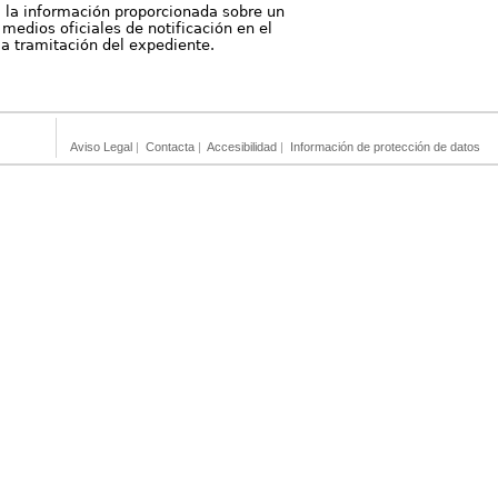
, la información proporcionada sobre un
medios oficiales de notificación en el
 la tramitación del expediente.
Aviso Legal
|
Contacta
|
Accesibilidad
|
Información de protección de datos