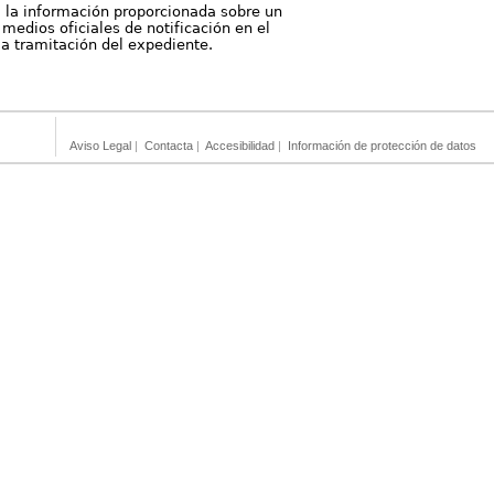
, la información proporcionada sobre un
medios oficiales de notificación en el
 la tramitación del expediente.
Aviso Legal
|
Contacta
|
Accesibilidad
|
Información de protección de datos