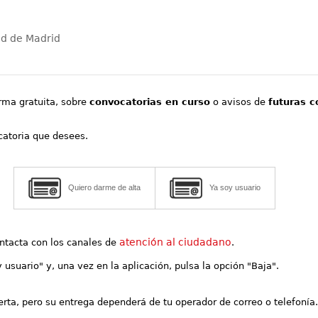
ad de Madrid
orma gratuita, sobre
convocatorias en curso
o avisos de
futuras c
ocatoria que desees.
Quiero darme de alta
Ya soy usuario
atención al ciudadano
contacta con los canales de
.
y usuario" y, una vez en la aplicación, pulsa la opción "Baja".
lerta, pero su entrega dependerá de tu operador de correo o telefonía