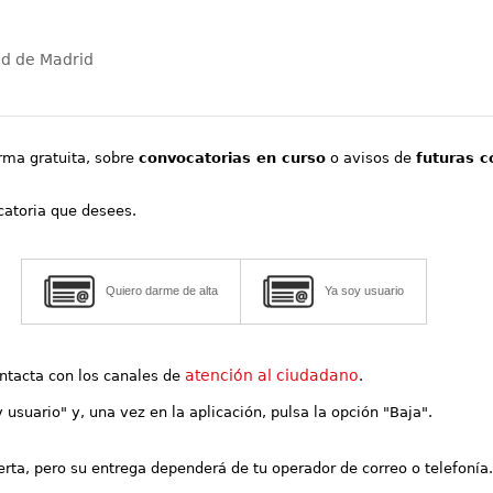
ad de Madrid
orma gratuita, sobre
convocatorias en curso
o avisos de
futuras c
ocatoria que desees.
Quiero darme de alta
Ya soy usuario
atención al ciudadano
contacta con los canales de
.
y usuario" y, una vez en la aplicación, pulsa la opción "Baja".
lerta, pero su entrega dependerá de tu operador de correo o telefonía