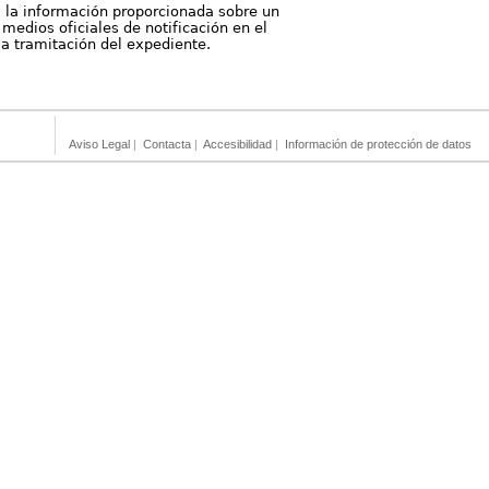
, la información proporcionada sobre un
medios oficiales de notificación en el
 la tramitación del expediente.
Aviso Legal
|
Contacta
|
Accesibilidad
|
Información de protección de datos