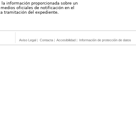
, la información proporcionada sobre un
medios oficiales de notificación en el
 la tramitación del expediente.
Aviso Legal
|
Contacta
|
Accesibilidad
|
Información de protección de datos