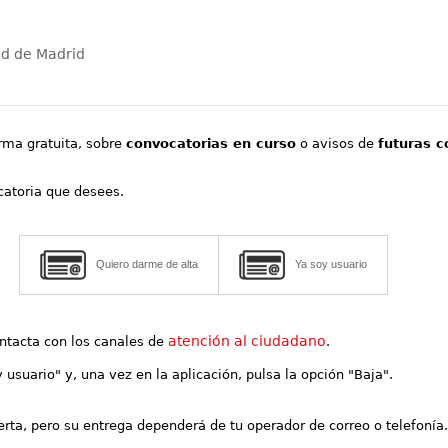
ad de Madrid
orma gratuita, sobre
convocatorias en curso
o avisos de
futuras c
ocatoria que desees.
Quiero darme de alta
Ya soy usuario
atención al ciudadano
contacta con los canales de
.
y usuario" y, una vez en la aplicación, pulsa la opción "Baja".
lerta, pero su entrega dependerá de tu operador de correo o telefonía