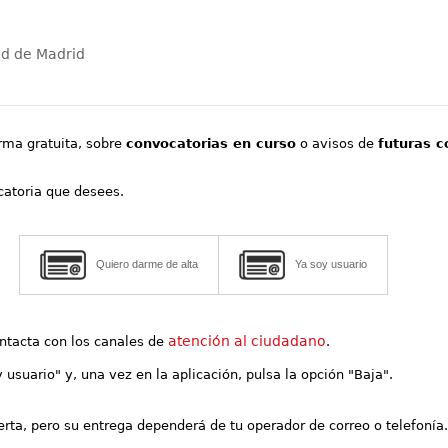
ad de Madrid
orma gratuita, sobre
convocatorias en curso
o avisos de
futuras c
ocatoria que desees.
Quiero darme de alta
Ya soy usuario
atención al ciudadano
contacta con los canales de
.
y usuario" y, una vez en la aplicación, pulsa la opción "Baja".
lerta, pero su entrega dependerá de tu operador de correo o telefonía