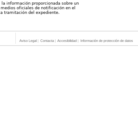
, la información proporcionada sobre un
medios oficiales de notificación en el
 la tramitación del expediente.
Aviso Legal
|
Contacta
|
Accesibilidad
|
Información de protección de datos