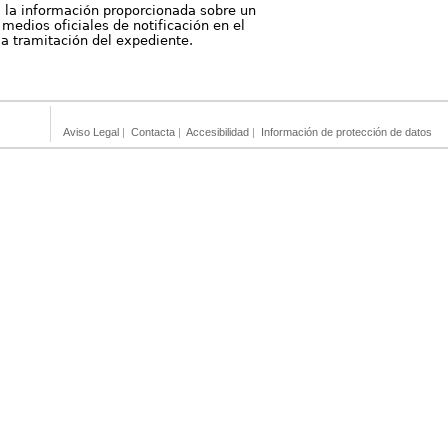
, la información proporcionada sobre un
medios oficiales de notificación en el
 la tramitación del expediente.
Aviso Legal
|
Contacta
|
Accesibilidad
|
Información de protección de datos