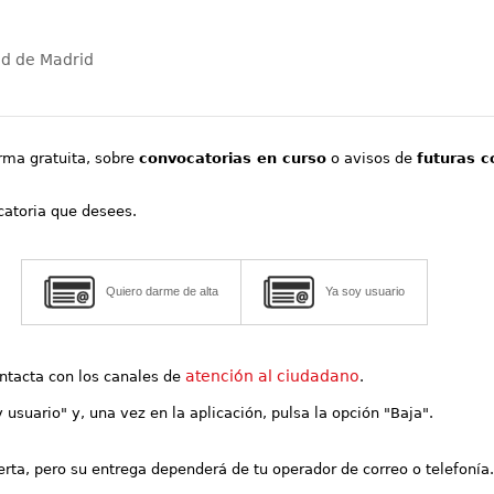
ad de Madrid
orma gratuita, sobre
convocatorias en curso
o avisos de
futuras c
ocatoria que desees.
Quiero darme de alta
Ya soy usuario
atención al ciudadano
contacta con los canales de
.
y usuario" y, una vez en la aplicación, pulsa la opción "Baja".
lerta, pero su entrega dependerá de tu operador de correo o telefonía