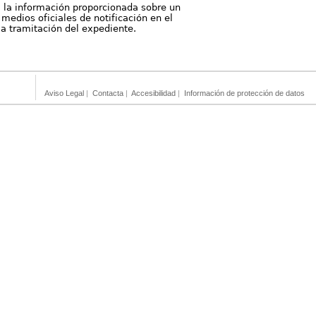
, la información proporcionada sobre un
medios oficiales de notificación en el
 la tramitación del expediente.
Aviso Legal
|
Contacta
|
Accesibilidad
|
Información de protección de datos