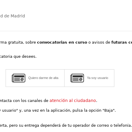
ad de Madrid
orma gratuita, sobre
convocatorias en curso
o avisos de
futuras c
ocatoria que desees.
Quiero darme de alta
Ya soy usuario
atención al ciudadano
contacta con los canales de
.
y usuario" y, una vez en la aplicación, pulsa la opción "Baja".
lerta, pero su entrega dependerá de tu operador de correo o telefonía