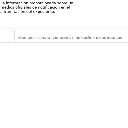
, la información proporcionada sobre un
medios oficiales de notificación en el
 la tramitación del expediente.
Aviso Legal
|
Contacta
|
Accesibilidad
|
Información de protección de datos