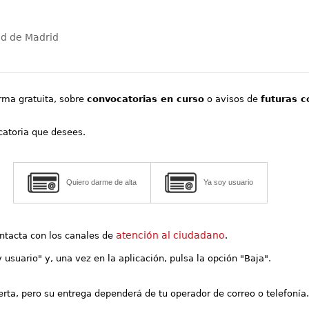
ad de Madrid
orma gratuita, sobre
convocatorias en curso
o avisos de
futuras c
ocatoria que desees.
Quiero darme de alta
Ya soy usuario
atención al ciudadano
contacta con los canales de
.
y usuario" y, una vez en la aplicación, pulsa la opción "Baja".
lerta, pero su entrega dependerá de tu operador de correo o telefonía