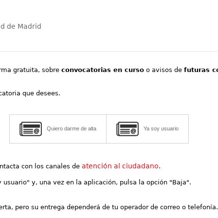
ad de Madrid
orma gratuita, sobre
convocatorias en curso
o avisos de
futuras c
ocatoria que desees.
Quiero darme de alta
Ya soy usuario
atención al ciudadano
contacta con los canales de
.
y usuario" y, una vez en la aplicación, pulsa la opción "Baja".
lerta, pero su entrega dependerá de tu operador de correo o telefonía