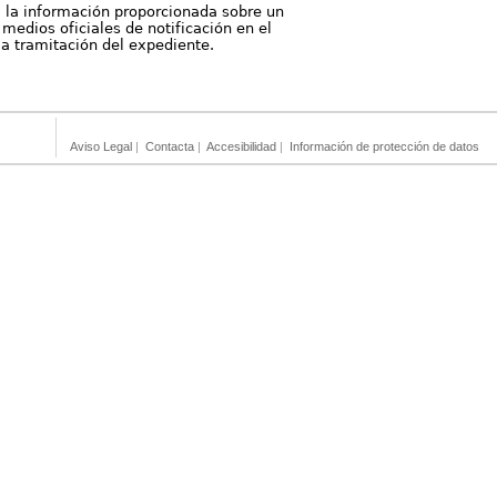
, la información proporcionada sobre un
medios oficiales de notificación en el
 la tramitación del expediente.
Aviso Legal
|
Contacta
|
Accesibilidad
|
Información de protección de datos