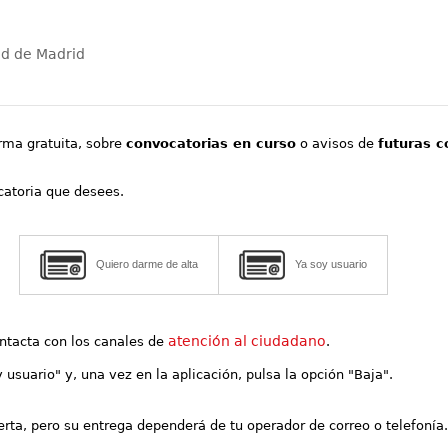
ad de Madrid
orma gratuita, sobre
convocatorias en curso
o avisos de
futuras c
ocatoria que desees.
Quiero darme de alta
Ya soy usuario
atención al ciudadano
contacta con los canales de
.
y usuario" y, una vez en la aplicación, pulsa la opción "Baja".
lerta, pero su entrega dependerá de tu operador de correo o telefonía