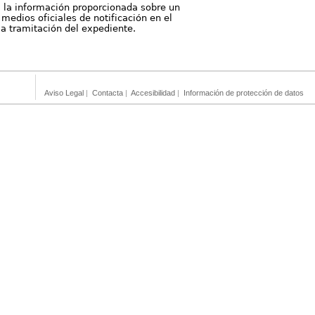
, la información proporcionada sobre un
medios oficiales de notificación en el
 la tramitación del expediente.
Aviso Legal
|
Contacta
|
Accesibilidad
|
Información de protección de datos