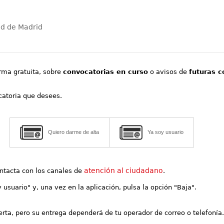
ad de Madrid
orma gratuita, sobre
convocatorias en curso
o avisos de
futuras c
ocatoria que desees.
Quiero darme de alta
Ya soy usuario
atención al ciudadano
contacta con los canales de
.
y usuario" y, una vez en la aplicación, pulsa la opción "Baja".
lerta, pero su entrega dependerá de tu operador de correo o telefonía