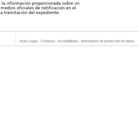
, la información proporcionada sobre un
medios oficiales de notificación en el
 la tramitación del expediente.
Aviso Legal
|
Contacta
|
Accesibilidad
|
Información de protección de datos