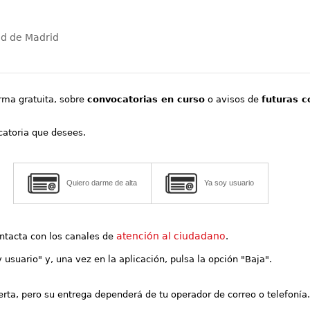
ad de Madrid
orma gratuita, sobre
convocatorias en curso
o avisos de
futuras c
ocatoria que desees.
Quiero darme de alta
Ya soy usuario
atención al ciudadano
contacta con los canales de
.
y usuario" y, una vez en la aplicación, pulsa la opción "Baja".
lerta, pero su entrega dependerá de tu operador de correo o telefonía