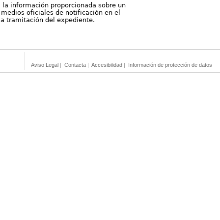
, la información proporcionada sobre un
medios oficiales de notificación en el
 la tramitación del expediente.
Aviso Legal
|
Contacta
|
Accesibilidad
|
Información de protección de datos