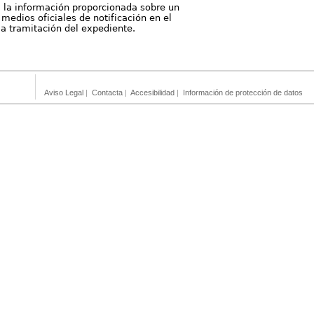
, la información proporcionada sobre un
medios oficiales de notificación en el
 la tramitación del expediente.
Aviso Legal
|
Contacta
|
Accesibilidad
|
Información de protección de datos