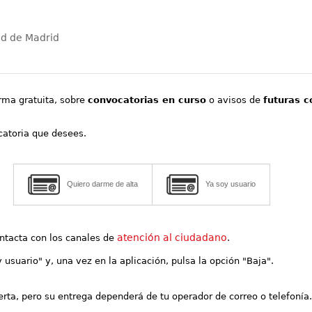
ad de Madrid
orma gratuita, sobre
convocatorias en curso
o avisos de
futuras c
ocatoria que desees.
Quiero darme de alta
Ya soy usuario
atención al ciudadano
contacta con los canales de
.
y usuario" y, una vez en la aplicación, pulsa la opción "Baja".
lerta, pero su entrega dependerá de tu operador de correo o telefonía