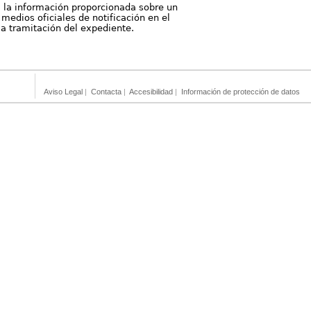
, la información proporcionada sobre un
medios oficiales de notificación en el
 la tramitación del expediente.
Aviso Legal
|
Contacta
|
Accesibilidad
|
Información de protección de datos