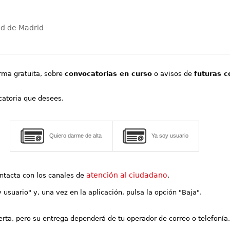
ad de Madrid
orma gratuita, sobre
convocatorias en curso
o avisos de
futuras c
ocatoria que desees.
Quiero darme de alta
Ya soy usuario
atención al ciudadano
contacta con los canales de
.
y usuario" y, una vez en la aplicación, pulsa la opción "Baja".
lerta, pero su entrega dependerá de tu operador de correo o telefonía