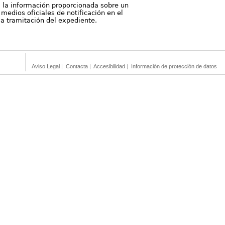
, la información proporcionada sobre un
medios oficiales de notificación en el
 la tramitación del expediente.
Aviso Legal
|
Contacta
|
Accesibilidad
|
Información de protección de datos