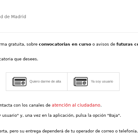
ad de Madrid
orma gratuita, sobre
convocatorias en curso
o avisos de
futuras c
ocatoria que desees.
Quiero darme de alta
Ya soy usuario
atención al ciudadano
contacta con los canales de
.
y usuario" y, una vez en la aplicación, pulsa la opción "Baja".
lerta, pero su entrega dependerá de tu operador de correo o telefonía