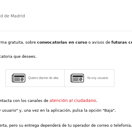
ad de Madrid
orma gratuita, sobre
convocatorias en curso
o avisos de
futuras c
ocatoria que desees.
Quiero darme de alta
Ya soy usuario
atención al ciudadano
contacta con los canales de
.
y usuario" y, una vez en la aplicación, pulsa la opción "Baja".
lerta, pero su entrega dependerá de tu operador de correo o telefonía