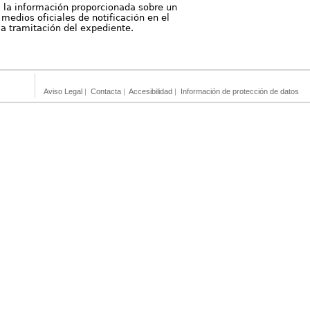
, la información proporcionada sobre un
medios oficiales de notificación en el
 la tramitación del expediente.
Aviso Legal
|
Contacta
|
Accesibilidad
|
Información de protección de datos