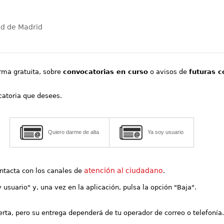
ad de Madrid
orma gratuita, sobre
convocatorias en curso
o avisos de
futuras c
ocatoria que desees.
Quiero darme de alta
Ya soy usuario
atención al ciudadano
contacta con los canales de
.
y usuario" y, una vez en la aplicación, pulsa la opción "Baja".
lerta, pero su entrega dependerá de tu operador de correo o telefonía