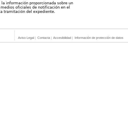
, la información proporcionada sobre un
medios oficiales de notificación en el
 la tramitación del expediente.
Aviso Legal
|
Contacta
|
Accesibilidad
|
Información de protección de datos