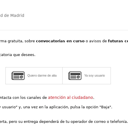
ad de Madrid
orma gratuita, sobre
convocatorias en curso
o avisos de
futuras c
ocatoria que desees.
Quiero darme de alta
Ya soy usuario
atención al ciudadano
contacta con los canales de
.
y usuario" y, una vez en la aplicación, pulsa la opción "Baja".
lerta, pero su entrega dependerá de tu operador de correo o telefonía