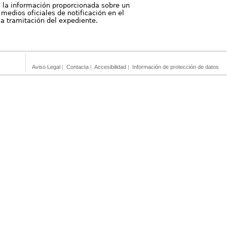
, la información proporcionada sobre un
medios oficiales de notificación en el
 la tramitación del expediente.
Aviso Legal
|
Contacta
|
Accesibilidad
|
Información de protección de datos